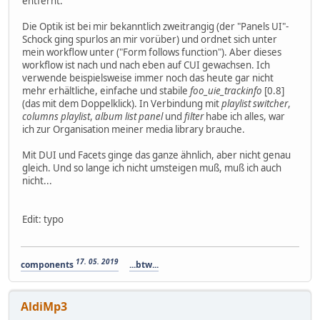
entfernt.
Die Optik ist bei mir bekanntlich zweitrangig (der "Panels UI"-
Schock ging spurlos an mir vorüber) und ordnet sich unter
mein workflow unter ("Form follows function"). Aber dieses
workflow ist nach und nach eben auf CUI gewachsen. Ich
verwende beispielsweise immer noch das heute gar nicht
mehr erhältliche, einfache und stabile
foo_uie_trackinfo
[0.8]
(das mit dem Doppelklick). In Verbindung mit
playlist switcher
,
columns playlist
,
album list panel
und
filter
habe ich alles, war
ich zur Organisation meiner media library brauche.
Mit DUI und Facets ginge das ganze ähnlich, aber nicht genau
gleich. Und so lange ich nicht umsteigen muß, muß ich auch
nicht...
Edit: typo
17. 05. 2019
components
...btw...
AldiMp3