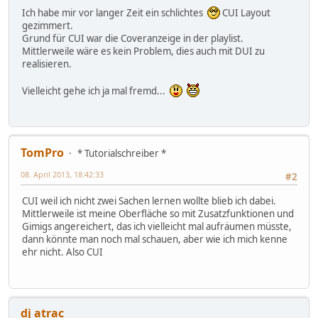
Ich habe mir vor langer Zeit ein schlichtes
CUI Layout
gezimmert.
Grund für CUI war die Coveranzeige in der playlist.
Mittlerweile wäre es kein Problem, dies auch mit DUI zu
realisieren.
Vielleicht gehe ich ja mal fremd...
TomPro
* Tutorialschreiber *
08. April 2013, 18:42:33
#2
CUI weil ich nicht zwei Sachen lernen wollte blieb ich dabei.
Mittlerweile ist meine Oberfläche so mit Zusatzfunktionen und
Gimigs angereichert, das ich vielleicht mal aufräumen müsste,
dann könnte man noch mal schauen, aber wie ich mich kenne
ehr nicht. Also CUI
dj atrac