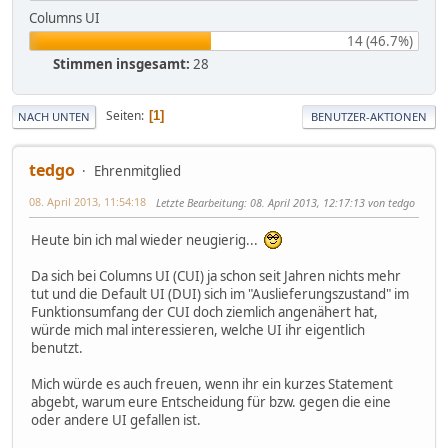
Columns UI
14 (46.7%)
Stimmen insgesamt:
28
Seiten
1
NACH UNTEN
BENUTZER-AKTIONEN
tedgo
Ehrenmitglied
08. April 2013, 11:54:18
Letzte Bearbeitung
: 08. April 2013, 12:17:13 von tedgo
Heute bin ich mal wieder neugierig...
Da sich bei Columns UI (CUI) ja schon seit Jahren nichts mehr
tut und die Default UI (DUI) sich im "Auslieferungszustand" im
Funktionsumfang der CUI doch ziemlich angenähert hat,
würde mich mal interessieren, welche UI ihr eigentlich
benutzt.
Mich würde es auch freuen, wenn ihr ein kurzes Statement
abgebt, warum eure Entscheidung für bzw. gegen die eine
oder andere UI gefallen ist.