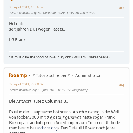
08. April 2013, 18:56:57
#3
Letzte Bearbeitung
: 30. Dezember 2020, 11:07:50 von grimes
Hi Leute,
seit Jahren DUI wegen Facets...
LG Frank
" If music be the food of love, play on!" (William Shakespeare)
fooamp
* Tutorialschreiber *
Administrator
08. April 2013, 22:09:07
#4
Letzte Bearbeitung
: 05. Juni 2013, 01:00:17 von fooamp
Die Antwort lautet:
Columns UI
Es ist in der Hauptsache historisch. Als ich einstieg in die Welt
von foobar2000 mit
0.9_beta_irgendwas
hatte sogar Frank
Bicking auf audiohq noch Anleitungen zum Columns UI (findet
man heute bei
archive.org
). Das Default UI war noch Jahre