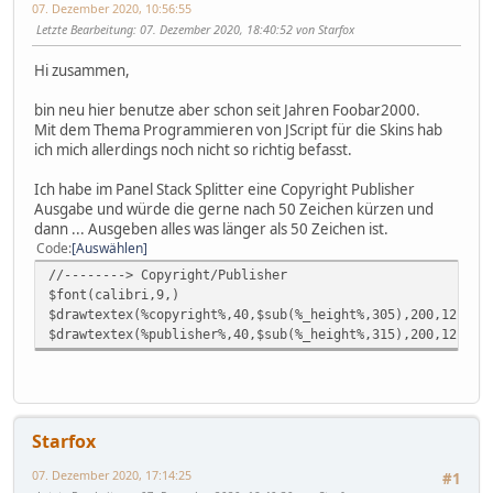
07. Dezember 2020, 10:56:55
Letzte Bearbeitung
: 07. Dezember 2020, 18:40:52 von Starfox
Hi zusammen,
bin neu hier benutze aber schon seit Jahren Foobar2000.
Mit dem Thema Programmieren von JScript für die Skins hab
ich mich allerdings noch nicht so richtig befasst.
Ich habe im Panel Stack Splitter eine Copyright Publisher
Ausgabe und würde die gerne nach 50 Zeichen kürzen und
dann ... Ausgeben alles was länger als 50 Zeichen ist.
Code
Auswählen
//--------> Copyright/Publisher
$font(calibri,9,)
$drawtextex(%copyright%,40,$sub(%_height%,305),200,12,239
$drawtextex(%publisher%,40,$sub(%_height%,315),200,12,239
Starfox
07. Dezember 2020, 17:14:25
#1