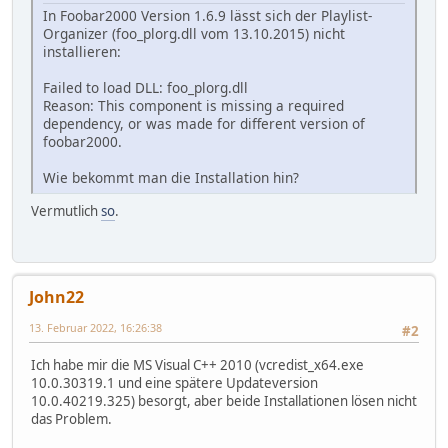
In Foobar2000 Version 1.6.9 lässt sich der Playlist-
Organizer (foo_plorg.dll vom 13.10.2015) nicht
installieren:
Failed to load DLL: foo_plorg.dll
Reason: This component is missing a required
dependency, or was made for different version of
foobar2000.
Wie bekommt man die Installation hin?
Vermutlich
so
.
John22
13. Februar 2022, 16:26:38
#2
Ich habe mir die MS Visual C++ 2010 (vcredist_x64.exe
10.0.30319.1 und eine spätere Updateversion
10.0.40219.325) besorgt, aber beide Installationen lösen nicht
das Problem.