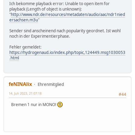
Ich bekomme playback error: Unable to open item for
playback (Length of object is unknown):
"
http://www.ndr.de/resources/metadaten/audio/aac/ndr1nied
ersachsen.m3u
"
Sender sind anscheinend nach popularity geordnet. Ist wohl
noch in der Experimentierphase.
Fehler gemeldet:
https://hydrogenaud.io/index.php/topic,124449.msg1030053
.html
feNINAlix
Ehrenmitglied
14. Juli 2023, 21:07:18
#44
Bremen 1 nur in MONO!