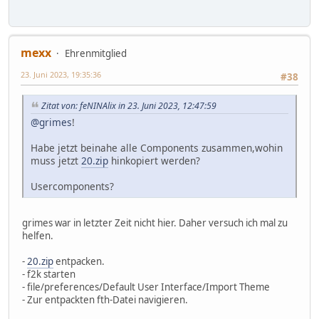
mexx
Ehrenmitglied
23. Juni 2023, 19:35:36
#38
Zitat von: feNINAlix in 23. Juni 2023, 12:47:59
@grimes
!
Habe jetzt beinahe alle Components zusammen,wohin
muss jetzt
20.zip
hinkopiert werden?
Usercomponents?
grimes war in letzter Zeit nicht hier. Daher versuch ich mal zu
helfen.
-
20.zip
entpacken.
- f2k starten
- file/preferences/Default User Interface/Import Theme
- Zur entpackten fth-Datei navigieren.