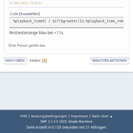
12. Mai 2023, 15:20:57
Code
Auswählen
%playback_time%[ / $if($greater(11,%playback_time_remaini
Restzeitanzeige blau bei <11s.
Einer Person
gefällt das.
Seiten
1
NACH OBEN
BENUTZER-AKTIONEN
|
|
|
Hilfe
Nutzungsbedingungen
Impressum
Nach oben ▲
,
SMF 2.1.4 © 2023
Simple Machines
Seite erstellt in 0.129 Sekunden mit 21 Abfragen.