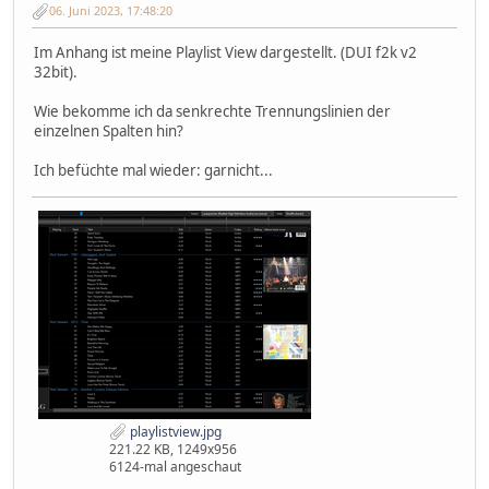
06. Juni 2023, 17:48:20
Im Anhang ist meine Playlist View dargestellt. (DUI f2k v2
32bit).
Wie bekomme ich da senkrechte Trennungslinien der
einzelnen Spalten hin?
Ich befüchte mal wieder: garnicht...
playlistview.jpg
221.22 KB, 1249x956
6124-mal angeschaut