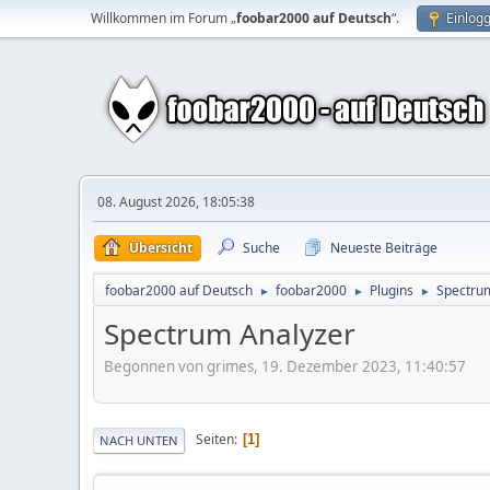
Willkommen im Forum „
foobar2000 auf Deutsch
“.
Einlog
08. August 2026, 18:05:38
Übersicht
Suche
Neueste Beiträge
foobar2000 auf Deutsch
foobar2000
Plugins
Spectru
►
►
►
Spectrum Analyzer
Begonnen von grimes, 19. Dezember 2023, 11:40:57
Seiten
1
NACH UNTEN