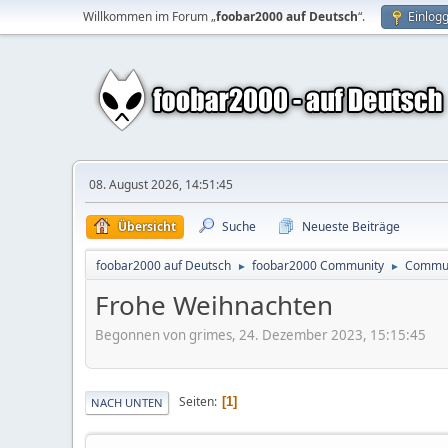
Willkommen im Forum „
foobar2000 auf Deutsch
“.
Einlog
08. August 2026, 14:51:45
Übersicht
Suche
Neueste Beiträge
foobar2000 auf Deutsch
foobar2000 Community
Commun
►
►
Frohe Weihnachten
Begonnen von grimes, 24. Dezember 2023, 15:15:45
Seiten
1
NACH UNTEN