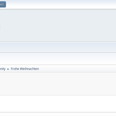
gen
ity
Frohe Weihnachten
►