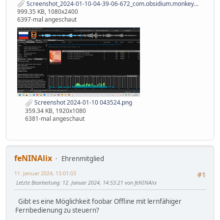
Screenshot_2024-01-10-04-39-06-672_com.obsidium.monkeymotelite.jpg
999.35 KB, 1080x2400
6397-mal angeschaut
Screenshot 2024-01-10 043524.png
359.34 KB, 1920x1080
6381-mal angeschaut
feNINAlix
Ehrenmitglied
11. Januar 2024, 13:01:03
#1
Letzte Bearbeitung
: 12. Januar 2024, 14:53:21 von feNINAlix
Gibt es eine Möglichkeit foobar Offline mit lernfähiger
Fernbedienung zu steuern?