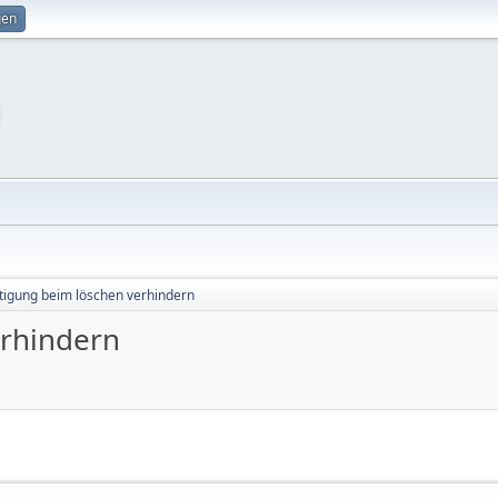
gen
tigung beim löschen verhindern
erhindern