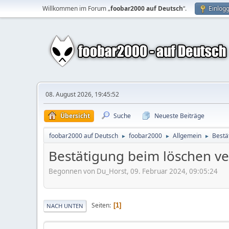
Willkommen im Forum „
foobar2000 auf Deutsch
“.
Einlog
08. August 2026, 19:45:52
Übersicht
Suche
Neueste Beiträge
foobar2000 auf Deutsch
foobar2000
Allgemein
Bestä
►
►
►
Bestätigung beim löschen v
Begonnen von Du_Horst, 09. Februar 2024, 09:05:24
Seiten
1
NACH UNTEN