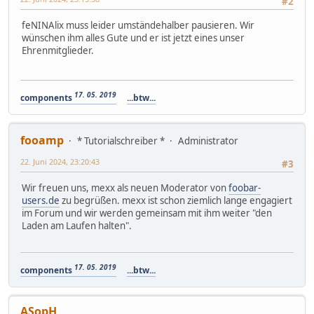
#2
feNINAlix muss leider umständehalber pausieren. Wir
wünschen ihm alles Gute und er ist jetzt eines unser
Ehrenmitglieder.
17. 05. 2019
components
...btw...
fooamp
* Tutorialschreiber *
Administrator
22. Juni 2024, 23:20:43
#3
Wir freuen uns, mexx als neuen Moderator von
foobar-
users.de
zu begrüßen. mexx ist schon ziemlich lange engagiert
im Forum und wir werden gemeinsam mit ihm weiter "den
Laden am Laufen halten".
17. 05. 2019
components
...btw...
ASopH