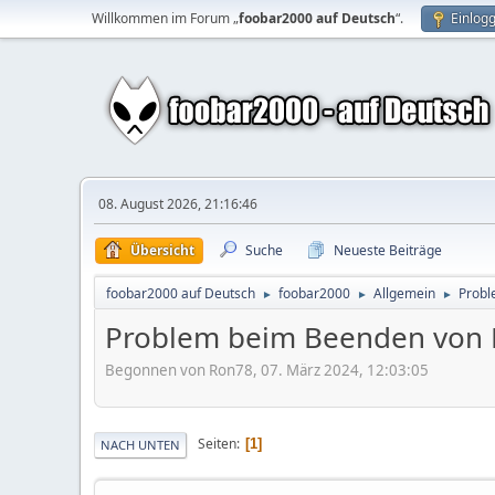
Willkommen im Forum „
foobar2000 auf Deutsch
“.
Einlog
08. August 2026, 21:16:46
Übersicht
Suche
Neueste Beiträge
foobar2000 auf Deutsch
foobar2000
Allgemein
Probl
►
►
►
Problem beim Beenden von 
Begonnen von Ron78, 07. März 2024, 12:03:05
Seiten
1
NACH UNTEN