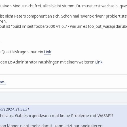
usiven Modus nicht frei, alles bleibt stumm. Du musst erst wechseln, quas
 ist nicht Peters component an sich. Schon mal "event-driven" probiert st
ren.
ut ist "build in" seit foobar2000 v1.6.7 - warum es foo_out_wasapi darü
.
Qualitätsfragen, nur ein
Link
.
al den Ex-Administrator raushängen mit einem weiteren
Link
.
tw...
März 2024, 21:58:51
 heraus: Gab es irgendwann mal keine Probleme mit WASAPI?
hon länger nicht mehr damit, kann jetzt nur spekulieren: