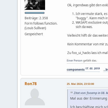
Ok, irgendwas gibt den exkl
Ich vermute stark, es
Beiträge: 2.358
"buggy". Kann mich ir
WASAPI exclusive outp
Form follows function.
sich da was.
(Louis Sullivan)
Gespeichert
Vielleicht hilft dir das weiter
Kein Kommentar von mir zu 
Zu foo_ui_hacks lass ich m
Einer Person
gefällt das.
17. 05. 2019
components
...b
Ron78
25. Mai 2024, 23:53:00
Zitat von: fooamp in 08. 
Mal aus der Erinnerung
Ich beschäftige mich sc