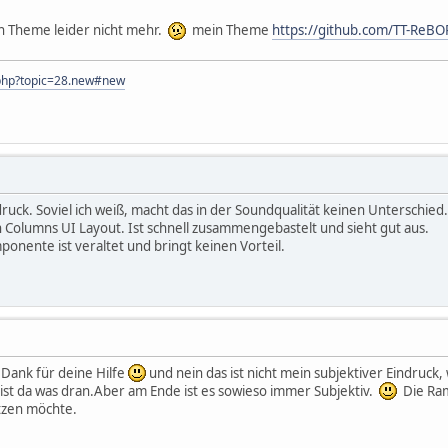
n Theme leider nicht mehr.
mein Theme
https://github.com/TT-Re
x.php?topic=28.new#new
ndruck. Soviel ich weiß, macht das in der Soundqualität keinen Unterschi
n Columns UI Layout. Ist schnell zusammengebastelt und sieht gut aus.
onente ist veraltet und bringt keinen Vorteil.
n Dank für deine Hilfe
und nein das ist nicht mein subjektiver Eindruck
 ist da was dran.Aber am Ende ist es sowieso immer Subjektiv.
Die Ramd
tzen möchte.