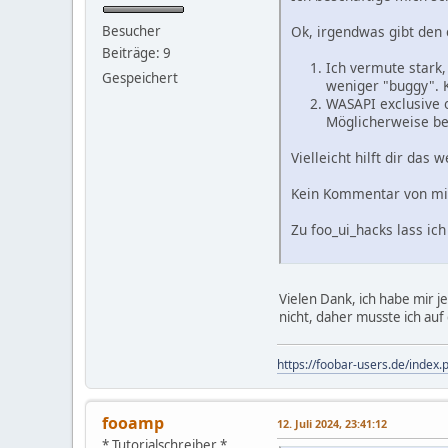
Besucher
Ok, irgendwas gibt den 
Beiträge: 9
Ich vermute stark,
Gespeichert
weniger "buggy". 
WASAPI exclusive o
Möglicherweise be
Vielleicht hilft dir das w
Kein Kommentar von mir
Zu foo_ui_hacks lass i
Vielen Dank, ich habe mir j
nicht, daher musste ich auf
https://foobar-users.de/inde
fooamp
12. Juli 2024, 23:41:12
* Tutorialschreiber *