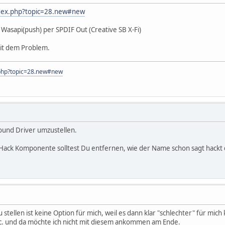
ndex.php?topic=28.new#new
 Wasapi(push) per SPDIF Out (Creative SB X-Fi)
mit dem Problem.
x.php?topic=28.new#new
ound Driver umzustellen.
ack Komponente solltest Du entfernen, wie der Name schon sagt hack
stellen ist keine Option für mich, weil es dann klar "schlechter" für mic
. und da möchte ich nicht mit diesem ankommen am Ende.