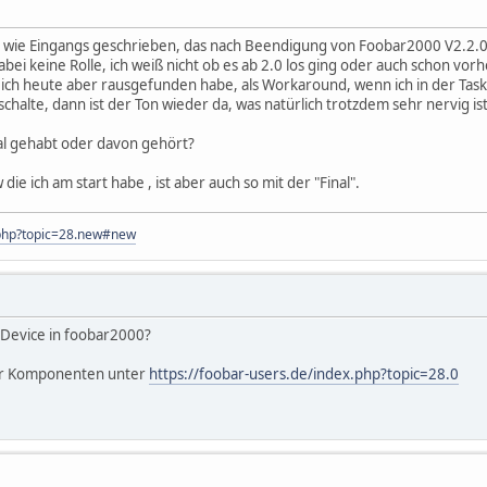
m wie Eingangs geschrieben, das nach Beendigung von Foobar2000 V2.2.
abei keine Rolle, ich weiß nicht ob es ab 2.0 los ging oder auch schon vor
as ich heute aber rausgefunden habe, als Workaround, wenn ich in der Ta
halte, dann ist der Ton wieder da, was natürlich trotzdem sehr nervig is
l gehabt oder davon gehört?
w die ich am start habe , ist aber auch so mit der "Final".
x.php?topic=28.new#new
 Device in foobar2000?
iner Komponenten unter
https://foobar-users.de/index.php?topic=28.0