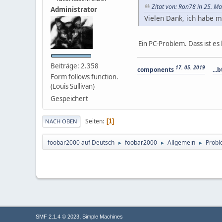
Zitat von: Ron78 in 25. M
Administrator
Vielen Dank, ich habe m
Ein PC-Problem. Dass ist es 
Beiträge: 2.358
17. 05. 2019
components
...b
Form follows function.
(Louis Sullivan)
Gespeichert
Seiten
1
NACH OBEN
foobar2000 auf Deutsch
foobar2000
Allgemein
Probl
►
►
►
,
SMF 2.1.4 © 2023
Simple Machines