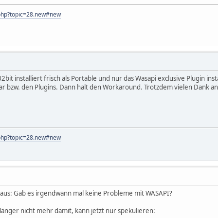
x.php?topic=28.new#new
32bit installiert frisch als Portable und nur das Wasapi exclusive Plugin ins
ar bzw. den Plugins. Dann halt den Workaround. Trotzdem vielen Dank a
x.php?topic=28.new#new
raus: Gab es irgendwann mal keine Probleme mit WASAPI?
länger nicht mehr damit, kann jetzt nur spekulieren: