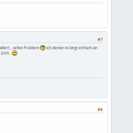
#7
talliert , selbe Problem
ich denke es liegt einfach an
n Dich.
#8