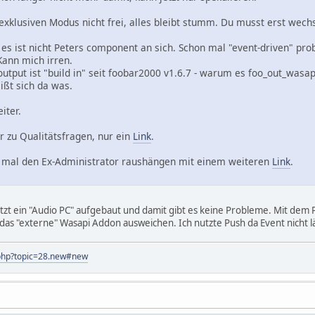
exklusiven Modus nicht frei, alles bleibt stumm. Du musst erst wechs
 es ist nicht Peters component an sich. Schon mal "event-driven" pro
Kann mich irren.
utput ist "build in" seit foobar2000 v1.6.7 - warum es foo_out_wasap
ißt sich da was.
eiter.
 zu Qualitätsfragen, nur ein
Link
.
ch mal den Ex-Administrator raushängen mit einem weiteren
Link
.
etzt ein "Audio PC" aufgebaut und damit gibt es keine Probleme. Mit dem 
 das "externe" Wasapi Addon ausweichen. Ich nutzte Push da Event nicht 
x.php?topic=28.new#new