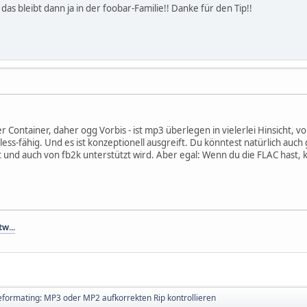
as bleibt dann ja in der foobar-Familie!! Danke für den Tip!!
r Container, daher ogg Vorbis - ist mp3 überlegen in vielerlei Hinsicht, v
less-fähig. Und es ist konzeptionell ausgreift. Du könntest natürlich auc
 und auch von fb2k unterstützt wird. Aber egal: Wenn du die FLAC hast, 
tw...
leformating: MP3 oder MP2 aufkorrekten Rip kontrollieren