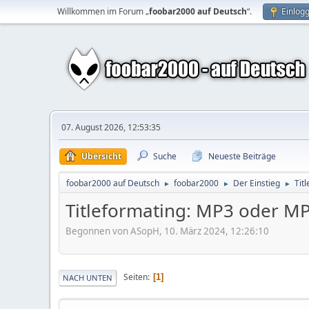
Willkommen im Forum „
foobar2000 auf Deutsch
“.
Einlog
07. August 2026, 12:53:35
Übersicht
Suche
Neueste Beiträge
foobar2000 auf Deutsch
foobar2000
Der Einstieg
Tit
►
►
►
Titleformating: MP3 oder MP
Begonnen von ASopH, 10. März 2024, 12:26:10
Seiten
1
NACH UNTEN