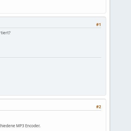
#1
tiert?
#2
rschiedene MP3 Encoder.