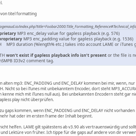
l.
von titel formatting
ydrogenaud.io/index.php?title=Foobar2000:Title_Formatting_Reference#Technical_inf
prietary
MP3 enc_delay value for gapless playback (e.g. 576)
roprietary
MP3 enc_padding value for gapless playback (e.g. 1536)
3 duration (%length% etc.) takes into account LAME or iTunes gap
GTH
won't exist if gapless playback info isn't present
or the file is 
TunSMPB ID3v2 comment tag.
nen alten mp3: ENC_PADDING und ENC_DELAY kommen bei mir, wenn, nur 
Nicht so bei iTunes mit unbekanntem Encoder, dort steht MP3_ACCURATE
h kenne mich mit iTunes null aus). Bei unbekannten Encodern steht gar ni
apless play nicht überprüfen.
 zu gaps kommen, wenn ENC_PADDING und ENC_DELAY nicht vorhanden sind,
mehr hat oder im ersten frame der Inhalt beginnt.
er nicht helfen. LAME gilt spätestens ab v3.90 als vertrauenswürdig und 
 und Lektüre von früher. Ich tippe für die gaps auf andere von dir verwe