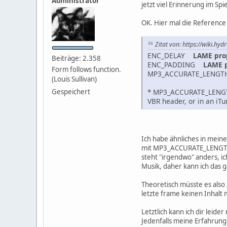
Administrator
jetzt viel Erinnerung im Spie
OK. Hier mal die Reference 
Zitat von: https://wiki.h
ENC_DELAY
LAME pro
Beiträge: 2.358
ENC_PADDING
LAME p
Form follows function.
MP3_ACCURATE_LENGTH MP
(Louis Sullivan)
Gespeichert
* MP3_ACCURATE_LEN
VBR header, or in an i
Ich habe ähnliches in mei
mit MP3_ACCURATE_LENGTH. 
steht "irgendwo" anders, ic
Musik, daher kann ich das g
Theoretisch müsste es also
letzte frame keinen Inhalt 
Letztlich kann ich dir leid
Jedenfalls meine Erfahrung