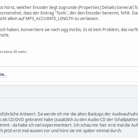
s hörst, welcher Encoder liegt zugrunde (Properties|Details|General|To
screenshot, dass der Eintrag "Tools", der den Encoder benennt, fehlt. Das
nicht allein auf MP3_ACCURATE_LENGTH zu verlassen.
noch haben, konvertiere sie nach ogg Vorbis. Es ist kein Problem, das via
icht.
in keine 20 mehr...
tw...
führliche Antwort. Da werde ich mir die alten Backups der Audioaufnah
als CD/DVD gebrannt habe (zusätzlich zu den Audio-CD der Schallplatten)
mmt - da habe ich viel experimentiert. Ich schau mir hier erst mal die A
h jetzt erst mal aussen vor und höre sie mir später einmal durch.