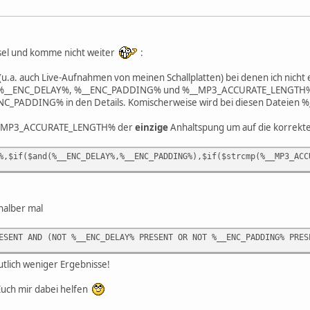
ätsel und komme nicht weiter
:
(u.a. auch Live-Aufnahmen von meinen Schallplatten) bei denen ich nicht
 %__ENC_DELAY%, %__ENC_PADDING% und %__MP3_ACCURATE_LENGTH% sind
_PADDING% in den Details. Komischerweise wird bei diesen Dateien
 %__MP3_ACCURATE_LENGTH% der
einzige
Anhaltspung um auf die korrekte
%,$if($and(%__ENC_DELAY%,%__ENC_PADDING%),$if($strcmp(%__MP3_ACC
halber mal
ESENT AND (NOT %__ENC_DELAY% PRESENT OR NOT %__ENC_PADDING% PRES
tlich weniger Ergebnisse!
Euch mir dabei helfen