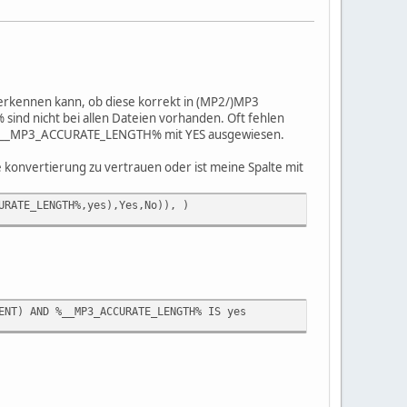
 erkennen kann, ob diese korrekt in (MP2/)MP3
 nicht bei allen Dateien vorhanden. Oft fehlen
 %__MP3_ACCURATE_LENGTH% mit YES ausgewiesen.
 konvertierung zu vertrauen oder ist meine Spalte mit
URATE_LENGTH%,yes),Yes,No)), )
ENT) AND %__MP3_ACCURATE_LENGTH% IS yes