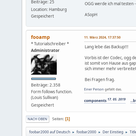
Beiträge: 25
OGG werde ich mal testen - d
Location: Hamburg
ASopH
Gespeichert
fooamp
11. März 2024, 17:37:50
* Tutorialschreiber *
Lang lebe das Backup!!!
Administrator
Vorbis ist der Codec, ogg de
ist somit von Hause aus gap
sich immer mehr verbreitet
Bei Fragen frag.
Beiträge: 2.358
Einer Person
gefällt das.
Form follows function.
(Louis Sullivan)
17. 05. 2019
components
...b
Gespeichert
Seiten
1
NACH OBEN
foobar2000 auf Deutsch
foobar2000
Der Einstieg
Tit
►
►
►