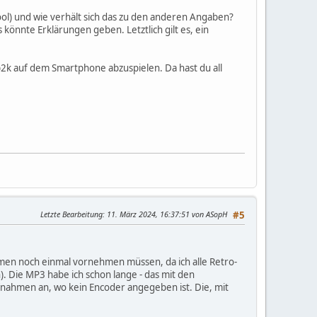
ol) und wie verhält sich das zu den anderen Angaben?
 könnte Erklärungen geben. Letztlich gilt es, ein
 fb2k auf dem Smartphone abzuspielen. Da hast du all
Letzte Bearbeitung
: 11. März 2024, 16:37:51 von ASopH
#5
men noch einmal vornehmen müssen, da ich alle Retro-
. Die MP3 habe ich schon lange - das mit den
ufnahmen an, wo kein Encoder angegeben ist. Die, mit