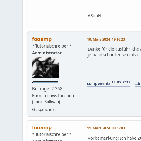
ASopH
fooamp
10. März 2024, 19:16:23
* Tutorialschreiber *
Danke für die ausführliche 
Administrator
jemand schneller sein als ic
17. 05. 2019
components
...b
Beiträge: 2.358
Form follows function.
(Louis Sullivan)
Gespeichert
fooamp
11. März 2024, 00:32:03
* Tutorialschreiber *
Vorbemerkung: Ich habe 20