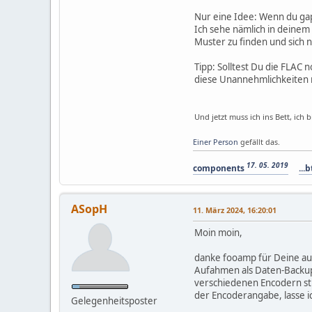
Nur eine Idee: Wenn du gap
Ich sehe nämlich in deinem 
Muster zu finden und sich 
Tipp: Solltest Du die FLAC 
diese Unannehmlichkeiten n
Und jetzt muss ich ins Bett, ich b
Einer Person
gefällt das.
17. 05. 2019
components
...b
ASopH
11. März 2024, 16:20:01
Moin moin,
danke fooamp für Deine aus
Aufahmen als Daten-Backup 
verschiedenen Encodern sti
der Encoderangabe, lasse ic
Gelegenheitsposter