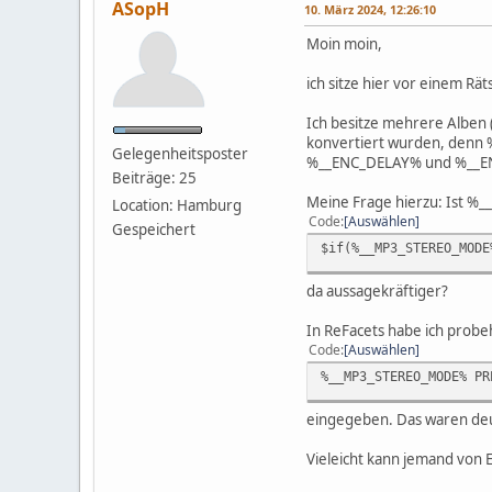
ASopH
10. März 2024, 12:26:10
Moin moin,
ich sitze hier vor einem R
Ich besitze mehrere Alben 
konvertiert wurden, denn
Gelegenheitsposter
%__ENC_DELAY% und %__ENC
Beiträge: 25
Meine Frage hierzu: Ist
Location: Hamburg
Code
Auswählen
Gespeichert
$if(%__MP3_STEREO_MODE
da aussagekräftiger?
In ReFacets habe ich probe
Code
Auswählen
%__MP3_STEREO_MODE% PR
eingegeben. Das waren deu
Vieleicht kann jemand von 