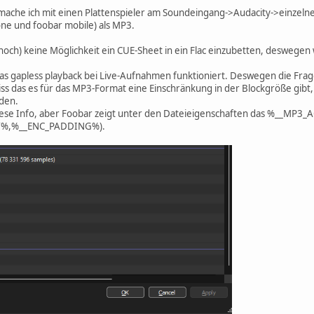
g mache ich mit einen Plattenspieler am Soundeingang->Audacity->einzeln
ne und foobar mobile) als MP3.
 (noch) keine Möglichkeit ein CUE-Sheet in ein Flac einzubetten, deswege
s das gapless playback bei Live-Aufnahmen funktioniert. Deswegen die Fr
ss das es für das MP3-Format eine Einschränkung in der Blockgröße gibt, 
den.
 diese Info, aber Foobar zeigt unter den Dateieigenschaften das %__MP
AY%,%__ENC_PADDING%).