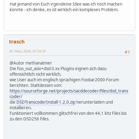
Hat jemand von Euch irgendeine Idee was ich noch machen
könnte - ich denke, es ist wirklich ein komplexes Problem.
trasch
30. März 2024, 07:24:33
#1
@Autor methanatmer
Die foo_out_asio+dsd 0.xx Plugins eignen sich dazu
offensichtlich nicht wirklich,
wie User auch im englisch sprachigen Foobar2000-Forum
berichten. Stattdessen von:
https://sourceforge.net/projects/sacddecoder/files/dsd_trans
coder/
die
DSDTranscoderInstall-1.2.0.zip
herunterladen und
installieren.
Funktioniert vollkommen glitschfrei von den 44,1 khz Files bis
zu den DSD256 Files.