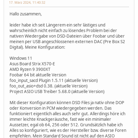
17. März 2024, 11:40:32
Hallo zusammen,
leider habe ich seit Längerem ein sehr lästiges und
wahrscheinlich nicht einfach zu lösendes Problem bei der
nativen Wiedergabe von DSD-Dateien über Foobar und über
meinen per USB angeschlossenen externen DAC (Pre Box S2
Digital). Meine Konfiguration:
Windows 11
Asus Board Strix X570-E
AMD Ryzen 9 3900XT
Foobar 64 bit aktuelle Version
foo_input_sacd Plugin 1.5.11 (aktuelle Version)
foo_out_asio+dsd 0.38. (aktuelle Version)
Project ASIO USB Treiber 5.68.0 (aktuelle Version)
Mit dieser Konfiguration können DSD Files ja nativ ohne DOP
oder Konversion in PCM wiedergegeben werden. Das
funktioniert eigentlich alles auch sehr gut. Allerdings höre ich
immer leichte Knackgeräusche, fast wie ein minimaler
Aussetzer, egal ob 64, 256 oder 512. Grundsätzlich habe ich
Alles so konfiguriert, wie es der Hersteller bzw. diverse Foren
empfehlen. Mein Standard Sound ist nicht auf den ASIO