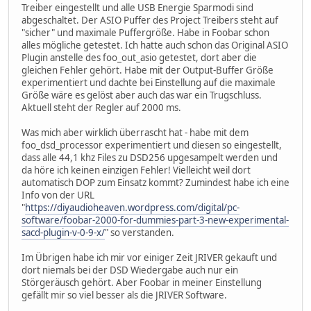
Treiber eingestellt und alle USB Energie Sparmodi sind
abgeschaltet. Der ASIO Puffer des Project Treibers steht auf
"sicher" und maximale Puffergröße. Habe in Foobar schon
alles mögliche getestet. Ich hatte auch schon das Original ASIO
Plugin anstelle des foo_out_asio getestet, dort aber die
gleichen Fehler gehört. Habe mit der Output-Buffer Größe
experimentiert und dachte bei Einstellung auf die maximale
Größe wäre es gelöst aber auch das war ein Trugschluss.
Aktuell steht der Regler auf 2000 ms.
Was mich aber wirklich überrascht hat - habe mit dem
foo_dsd_processor experimentiert und diesen so eingestellt,
dass alle 44,1 khz Files zu DSD256 upgesampelt werden und
da höre ich keinen einzigen Fehler! Vielleicht weil dort
automatisch DOP zum Einsatz kommt? Zumindest habe ich eine
Info von der URL
"
https://diyaudioheaven.wordpress.com/digital/pc-
software/foobar-2000-for-dummies-part-3-new-experimental-
sacd-plugin-v-0-9-x/
" so verstanden.
Im Übrigen habe ich mir vor einiger Zeit JRIVER gekauft und
dort niemals bei der DSD Wiedergabe auch nur ein
Störgeräusch gehört. Aber Foobar in meiner Einstellung
gefällt mir so viel besser als die JRIVER Software.