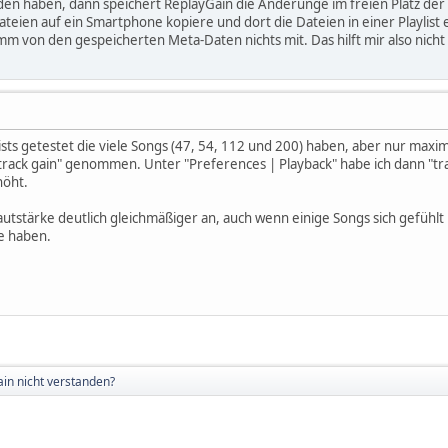
nden haben, dann speichert ReplayGain die Änderunge im freien Platz der 
teien auf ein Smartphone kopiere und dort die Dateien in einer Playlist
von den gespeicherten Meta-Daten nichts mit. Das hilft mir also nicht 
ylists getestet die viele Songs (47, 54, 112 und 200) haben, aber nur ma
e track gain" genommen. Unter "Preferences | Playback" habe ich dann 
höht.
Lautstärke deutlich gleichmäßiger an, auch wenn einige Songs sich gefühl
e haben.
in nicht verstanden?