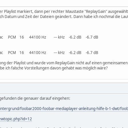
ner Playlist markiert, dann per rechter Maustaste "ReplayGain" ausgewählt
 Datum und Zeit der Dateien geändert. Dann habe ich nochmal die Lautst
hia).flac PCM 16 44100 Hz --- kHz -6.2 dB -6.7 dB
hia).flac PCM 16 44100 Hz --- kHz -6.2 dB -6.7 dB
 Song der Playlist und wurde vom ReplayGain nicht auf einen gemeinsamen 
be ich falsche Vorstellungen davon gehabt was möglich wäre?
 gefunden die genauer darauf eingehen:
intergrund/foobar2000-foobar-mediaplayer-anleitung-hilfe-b-1-dwt/foob
ewtopic.php?id=12