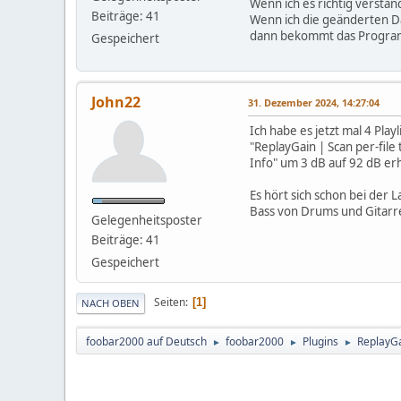
Wenn ich es richtig versta
Beiträge: 41
Wenn ich die geänderten Da
dann bekommt das Programm 
Gespeichert
John22
31. Dezember 2024, 14:27:04
Ich habe es jetzt mal 4 Pla
"ReplayGain | Scan per-fil
Info" um 3 dB auf 92 dB er
Es hört sich schon bei der 
Bass von Drums und Gitarr
Gelegenheitsposter
Beiträge: 41
Gespeichert
Seiten
1
NACH OBEN
foobar2000 auf Deutsch
foobar2000
Plugins
ReplayGa
►
►
►