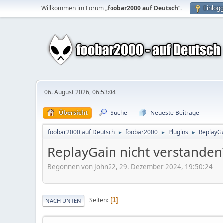
Willkommen im Forum „
foobar2000 auf Deutsch
“.
Einlog
06. August 2026, 06:53:04
Übersicht
Suche
Neueste Beiträge
foobar2000 auf Deutsch
foobar2000
Plugins
ReplayGa
►
►
►
ReplayGain nicht verstanden
Begonnen von John22, 29. Dezember 2024, 19:50:24
Seiten
1
NACH UNTEN