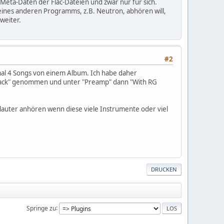
Meta-Daten der Flac-Dateien und zwar nur für sich.
 eines anderen Programms, z.B. Neutron, abhören will,
weiter.
#2
ximal 4 Songs von einem Album. Ich habe daher
"track" genommen und unter "Preamp" dann "With RG
t lauter anhören wenn diese viele Instrumente oder viel
DRUCKEN
Springe zu