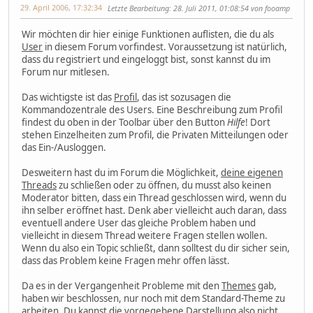
29. April 2006, 17:32:34
Letzte Bearbeitung
: 28. Juli 2011, 01:08:54 von fooamp
Wir möchten dir hier einige Funktionen auflisten, die du als
User
in diesem Forum vorfindest. Voraussetzung ist natürlich,
dass du registriert und eingeloggt bist, sonst kannst du im
Forum nur mitlesen.
Das wichtigste ist das
Profil
, das ist sozusagen die
Kommandozentrale des Users. Eine Beschreibung zum Profil
findest du oben in der Toolbar über den Button
Hilfe
! Dort
stehen Einzelheiten zum Profil, die Privaten Mitteilungen oder
das Ein-/Ausloggen.
Desweitern hast du im Forum die Möglichkeit,
deine eigenen
Threads
zu schließen oder zu öffnen, du musst also keinen
Moderator bitten, dass ein Thread geschlossen wird, wenn du
ihn selber eröffnet hast. Denk aber vielleicht auch daran, dass
eventuell andere User das gleiche Problem haben und
vielleicht in diesem Thread weitere Fragen stellen wollen.
Wenn du also ein Topic schließt, dann solltest du dir sicher sein,
dass das Problem keine Fragen mehr offen lässt.
Da es in der Vergangenheit Probleme mit den
Themes
gab,
haben wir beschlossen, nur noch mit dem Standard-Theme zu
arbeiten. Du kannst die vorgegebene Darstellung also nicht