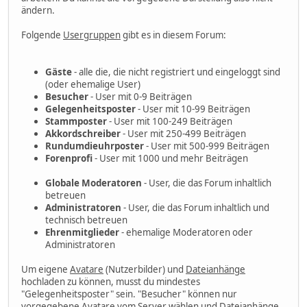
ändern.
Folgende
Usergruppen
gibt es in diesem Forum:
Gäste
- alle die, die nicht registriert und eingeloggt sind
(oder ehemalige User)
Besucher
- User mit 0-9 Beiträgen
Gelegenheitsposter
- User mit 10-99 Beiträgen
Stammposter
- User mit 100-249 Beiträgen
Akkordschreiber
- User mit 250-499 Beiträgen
Rundumdieuhrposter
- User mit 500-999 Beiträgen
Forenprofi
- User mit 1000 und mehr Beiträgen
Globale Moderatoren
- User, die das Forum inhaltlich
betreuen
Administratoren
- User, die das Forum inhaltlich und
technisch betreuen
Ehrenmitglieder
- ehemalige Moderatoren oder
Administratoren
Um eigene
Avatare
(Nutzerbilder) und
Dateianhänge
hochladen zu können, musst du mindestes
"Gelegenheitsposter" sein. "Besucher" können nur
vorgegebene Avatare vom Server wählen und Dateianhänge