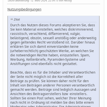
Letzte Bearbeitung
: 12. März 2024, 22:54:15 von Herzog
Nutzungsbedingungen
Zitat
Durch das Nutzen dieses Forums akzeptieren Sie, dass
Sie kein Material einstellen, welches diskriminierend,
rassistisch, verachtend, diffamierend, vulgär,
belästigend, obszön, sexuell anstößig oder anderweitig
gegen geltendes Recht verstoßend ist. Darüber hinaus
erklären Sie sich damit einverstanden keine
(urheberrechtlich) geschützten Werke, an welchen Sie
die notwendigen Rechte haben, einzustellen. Spam,
Werbung, Kettenbriefe, Pyramiden-Systeme und
Anstiftungen sind ebenfalls nicht gestattet.
Beachte, dass es für die Inhaber und Verantwortlichen
der Seite nicht möglich ist die Korrektheit aller
Beiträge zu prüfen. Sie können daher nicht für den
Inhalt von Beiträgen anderer Personen verantwortlich
gemacht werden. Beiträge sind lediglich Aussagen und
Ansichten des Beitragserstellers bzw -einstellers.
Sollten Sie einen Post sehen, welcher Ihrer Meinung
nach nicht in Ordnung ist melden Sie dies bitte einem
Moderator oder Administrator. Die Administratoren