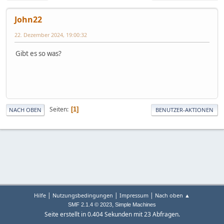
John22
22. Dezember 2024, 19:00:32
Gibt es so was?
Seiten
1
NACH OBEN
BENUTZER-AKTIONEN
|
|
|
Hilfe
Nutzungsbedingungen
Impressum
Nach oben ▲
,
SMF 2.1.4 © 2023
Simple Machines
Seite erstellt in 0.404 Sekunden mit 23 Abfragen.