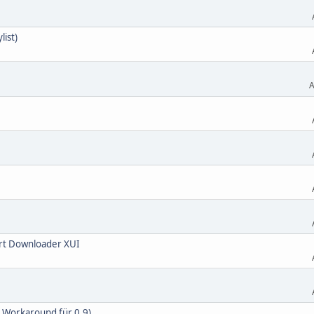
list)
A
rt Downloader XUI
n Workaround für 0.9)