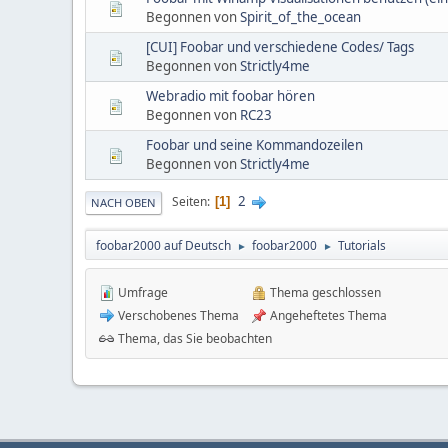
Begonnen von
Spirit_of_the_ocean
[CUI] Foobar und verschiedene Codes/ Tags
Begonnen von
Strictly4me
Webradio mit foobar hören
Begonnen von
RC23
Foobar und seine Kommandozeilen
Begonnen von
Strictly4me
2
Seiten
1
NACH OBEN
foobar2000 auf Deutsch
foobar2000
Tutorials
►
►
Umfrage
Thema geschlossen
Verschobenes Thema
Angeheftetes Thema
Thema, das Sie beobachten