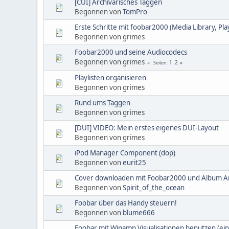
[CUI] Archivarisches Taggen
Begonnen von
TomPro
Erste Schritte mit foobar2000 (Media Library, Play
Begonnen von grimes
Foobar2000 und seine Audiocodecs
Begonnen von grimes
1
2
Seiten
Playlisten organisieren
Begonnen von grimes
Rund ums Taggen
Begonnen von grimes
[DUI] VIDEO: Mein erstes eigenes DUI-Layout
Begonnen von grimes
iPod Manager Component (dop)
Begonnen von
eurit25
Cover downloaden mit Foobar2000 und Album A
Begonnen von
Spirit_of_the_ocean
Foobar über das Handy steuern!
Begonnen von
blume666
Foobar mit Winamp Visualisationen benutzen (ei