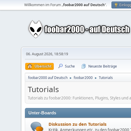
Willkommen im Forum „
foobar2000 auf Deutsch
“.
Einlog
06. August 2026, 18:58:19
Übersicht
Suche
Neueste Beiträge
foobar2000 auf Deutsch
foobar2000
Tutorials
►
►
Tutorials
Tutorials zu foobar2000: Funktionen, Plugins, Styles und a
Unter-Boards
Diskussion zu den Tutorials
Kritik, Anmerkungen etc. zu den foobar2000 Tu