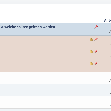
Ant
r & welche sollten gelesen werden?
A
A