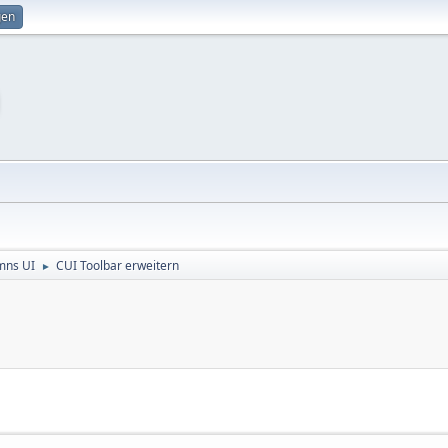
gen
mns UI
CUI Toolbar erweitern
►