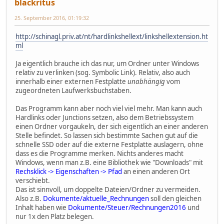
blackritus
25. September 2016, 01:19:32
http://schinagl.priv.at/nt/hardlinkshellext/linkshellextension.ht
ml
Ja eigentlich brauche ich das nur, um Ordner unter Windows
relativ zu verlinken (sog. Symbolic Link). Relativ, also auch
innerhalb einer externen Festplatte
unabhängig
vom
zugeordneten Laufwerksbuchstaben.
Das Programm kann aber noch viel viel mehr. Man kann auch
Hardlinks oder Junctions setzen, also dem Betriebssystem
einen Ordner vorgaukeln, der sich eigentlich an einer anderen
Stelle befindet. So lassen sich bestimmte Sachen gut auf die
schnelle SSD oder auf die externe Festplatte auslagern, ohne
dass es die Programme merken. Nichts anderes macht
Windows, wenn man z.B. eine Bibliothek wie "Downloads" mit
Rechsklick -> Eigenschaften -> Pfad
an einen anderen Ort
verschiebt.
Das ist sinnvoll, um doppelte Dateien/Ordner zu vermeiden.
Also z.B.
Dokumente/aktuelle_Rechnungen
soll den gleichen
Inhalt haben wie
Dokumente/Steuer/Rechnungen2016
und
nur 1x den Platz belegen.