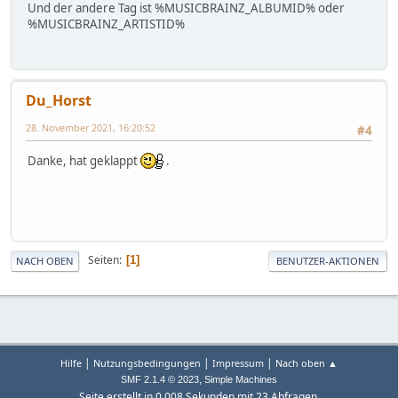
Und der andere Tag ist %MUSICBRAINZ_ALBUMID% oder
%MUSICBRAINZ_ARTISTID%
Du_Horst
28. November 2021, 16:20:52
#4
Danke, hat geklappt
.
Seiten
1
NACH OBEN
BENUTZER-AKTIONEN
|
|
|
Hilfe
Nutzungsbedingungen
Impressum
Nach oben ▲
,
SMF 2.1.4 © 2023
Simple Machines
Seite erstellt in 0.008 Sekunden mit 23 Abfragen.