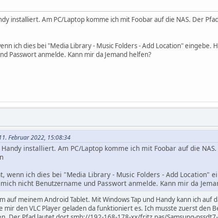
dy installiert. Am PC/Laptop komme ich mit Foobar auf die NAS. Der Pfad
nn ich dies bei "Media Library - Music Folders - Add Location" eingebe. Hi
nd Passwort anmelde. Kann mir da Jemand helfen?
 11. Februar 2022, 15:08:34
Handy installiert. Am PC/Laptop komme ich mit Foobar auf die NAS. 
en
 wenn ich dies bei "Media Library - Music Folders - Add Location" ei
h mich nicht Benutzername und Passwort anmelde. Kann mir da Jema
em auf meinem Android Tablet. Mit Windows Tap und Handy kann ich auf d
abe mir den VLC Player geladen da funktioniert es. Ich musste zuerst d
en. Der Pfad lautet dort smb://192-168-178-xx/fritz.nas/Samsung-pssdt7