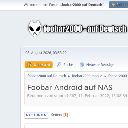
Willkommen im Forum „
foobar2000 auf Deutsch
“.
Einlog
08. August 2026, 03:53:20
Übersicht
Suche
Neueste Beiträge
foobar2000 auf Deutsch
foobar2000 mobile
foobar2000 
►
►
Foobar Android auf NAS
Begonnen von schorsch567, 11. Februar 2022, 15:08:34
Seiten
1
NACH UNTEN