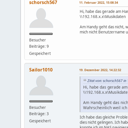
schorsch567
11. Februar 2022, 15:08:34
Hi, habe das gerade am Han
\\192.168.x.x\Musikdaten
Am Handy geht das nicht, we
mich nicht Benutzername u
Besucher
Beiträge: 9
Gespeichert
Sailor1010
19. Dezember 2022, 14:22:32
Zitat von: schorsch567 in
Hi, habe das gerade am 
\\192.168.x.x\Musikdat
Am Handy geht das nicht,
Besucher
Wahrscheinlich weil ic
Beiträge: 3
Ich habe das gleiche Probl
Gespeichert
dies nicht gelingen. Ich h
konnte ich im NAS navigier