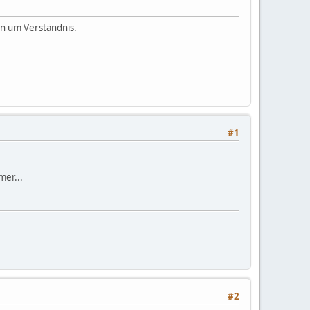
en um Verständnis.
#1
mer...
#2