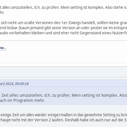
it alles umzustellen, d.h. zu prüfen. Mein setting ist komplex. Also stehe 
hr.
s sich nicht um uralte Versionen des 1er-Zweigs handelt, sollten keine 
end lösbar (kaum jemand gibt seine Version an oder postet sie im entspr
udio vorbehalten bleiben und sind eher nicht Gegenstand eines Nutzer
tw...
pril 2024, 00:09:24
e Zeit alles umzustellen, d.h. zu prüfen. Mein setting ist komplex. Al
ruch im Programm mehr.
inige Zeit um alles wieder einigermaßen in das gewohnte Setting zu brin
rhaupt nicht mit der Version 2 laufen. Deshalb habe ich auch nur auf die 3