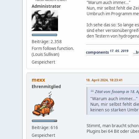
"Warum auch immer..."
Administrator
Nun, mir selbst fehlt die Ze
Umbruch im Programm me
Ich sehe das so: So lange e
sind eher versionübergreif
den Testern von hydrogena
Beiträge: 2.358
Form follows function.
17. 05. 2019
components
...b
(Louis Sullivan)
Gespeichert
mexx
18. April 2024, 18:23:41
Ehrenmitglied
Zitat von: fooamp in 18. A
"Warum auch immer..."
Nun, mir selbst fehlt di
keinen so starken Umb
Stimmt, man braucht schon e
Beiträge: 616
Plugins bei 64 Bit oder übe
Gespeichert