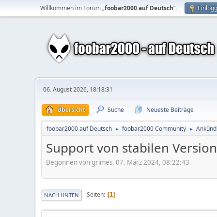
Willkommen im Forum „
foobar2000 auf Deutsch
“.
Einlog
06. August 2026, 18:18:31
Übersicht
Suche
Neueste Beiträge
foobar2000 auf Deutsch
foobar2000 Community
Ankündi
►
►
Support von stabilen Versio
Begonnen von grimes, 07. März 2024, 08:22:43
Seiten
1
NACH UNTEN