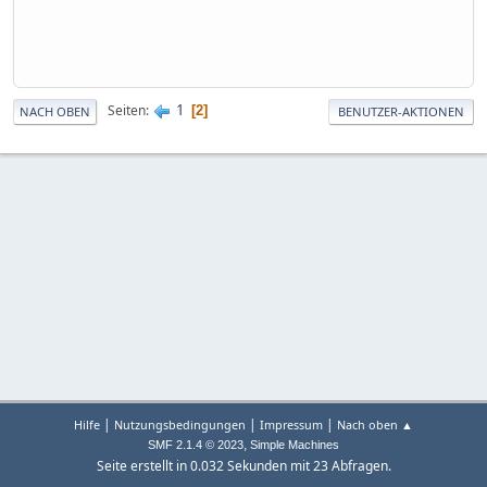
1
Seiten
2
NACH OBEN
BENUTZER-AKTIONEN
|
|
|
Hilfe
Nutzungsbedingungen
Impressum
Nach oben ▲
,
SMF 2.1.4 © 2023
Simple Machines
Seite erstellt in 0.032 Sekunden mit 23 Abfragen.