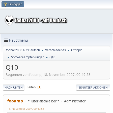
Einloggen
Hauptmenü
foobar2000 auf Deutsch
Verschiedenes
Offtopic
►
►
Softwareempfehlungen
Q10
►
►
Q10
Begonnen von fooamp, 18. November 2007, 00:49:53
Seiten
1
NACH UNTEN
BENUTZER-AKTIONEN
fooamp
* Tutorialschreiber *
Administrator
18. November 2007, 00:49:53