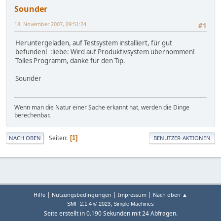
Sounder
18. November 2007, 09:51:24
#1
Heruntergeladen, auf Testsystem installiert, für gut
befunden! :liebe: Wird auf Produktivsystem übernommen!
Tolles Programm, danke für den Tip.
Sounder
Wenn man die Natur einer Sache erkannt hat, werden die Dinge
berechenbar.
Seiten
1
NACH OBEN
BENUTZER-AKTIONEN
|
|
|
Hilfe
Nutzungsbedingungen
Impressum
Nach oben ▲
,
SMF 2.1.4 © 2023
Simple Machines
Seite erstellt in 0.190 Sekunden mit 24 Abfragen.