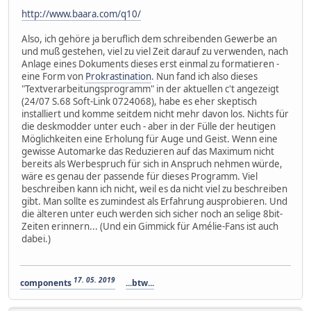
http://www.baara.com/q10/
Also, ich gehöre ja beruflich dem schreibenden Gewerbe an
und muß gestehen, viel zu viel Zeit darauf zu verwenden, nach
Anlage eines Dokuments dieses erst einmal zu formatieren -
eine Form von
Prokrastination
. Nun fand ich also dieses
"Textverarbeitungsprogramm" in der aktuellen c't angezeigt
(24/07 S.68 Soft-Link 0724068), habe es eher skeptisch
installiert und komme seitdem nicht mehr davon los. Nichts für
die deskmodder unter euch - aber in der Fülle der heutigen
Möglichkeiten eine Erholung für Auge und Geist. Wenn eine
gewisse Automarke das Reduzieren auf das Maximum nicht
bereits als Werbespruch für sich in Anspruch nehmen würde,
wäre es genau der passende für dieses Programm. Viel
beschreiben kann ich nicht, weil es da nicht viel zu beschreiben
gibt. Man sollte es zumindest als Erfahrung ausprobieren. Und
die älteren unter euch werden sich sicher noch an selige 8bit-
Zeiten erinnern... (Und ein Gimmick für Amélie-Fans ist auch
dabei.)
17. 05. 2019
components
...btw...