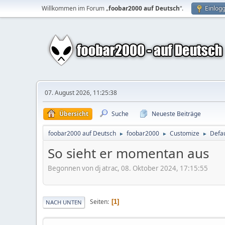
Willkommen im Forum „
foobar2000 auf Deutsch
“.
Einlog
07. August 2026, 11:25:38
Übersicht
Suche
Neueste Beiträge
foobar2000 auf Deutsch
foobar2000
Customize
Defau
►
►
►
So sieht er momentan aus
Begonnen von dj atrac, 08. Oktober 2024, 17:15:55
Seiten
1
NACH UNTEN