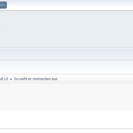
gen
lt UI
So sieht er momentan aus
►