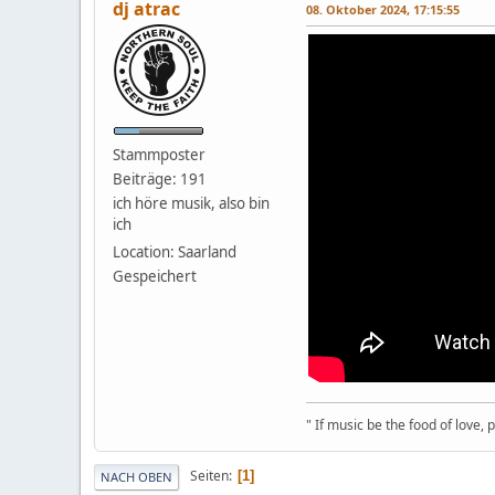
dj atrac
08. Oktober 2024, 17:15:55
Stammposter
Beiträge: 191
ich höre musik, also bin
ich
Location: Saarland
Gespeichert
" If music be the food of love,
Seiten
1
NACH OBEN