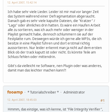
12. April 2007, 15:42:14
Ich habe sehr viele Lieder. Leider ist mir mal vor langer Zeit
das System während einer Defragmantation abgeraucht.
Danach gab es sehr viele kaputte Dateien, die "Kratzer" /
"Lags" oder ähnliches drin hatten. Es wäre ein Haufen Arbeit
alle zu sortieren, was ich auch mehr oder weniger in der
Playlist gemacht habe, dennoch schlummern sie auf der
Festplatte rum. Deswegen würde ich gerne alle MP3s, die ich
besitze in eine Playlist führen und dort erstmal richtig
aussortieren. Nur leider erkennt man ja nicht auf dem ersten
Blick ob der track kaputt ist oder nicht. Es könnte Teile am
Schluss fehlen oder mittendrin.
Gibt's da vielleicht ne Software, nen Plugin oder was anderes,
damit man das leichter machen kann?!
fooamp
* Tutorialschreiber *
Administrator
12. April 2007, 18:45:03
#1
Hmmm, das einzige, was ich kenne, ist "File Integrity Verifier",