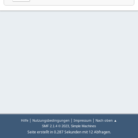
|
|
|
Hilfe
Nutzungsbedingungen
Impressum
Nach oben ▲
,
SMF 2.1.4 © 2023
Simple Machines
Seite erstellt in 0.287 Sekunden mit 12 Abfragen.