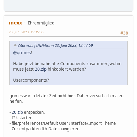
mexx
Ehrenmitglied
23. Juni 2023, 19:35:36
#38
Zitat von: feNINAlix in 23. Juni 2023, 12:47:59
@grimes
!
Habe jetzt beinahe alle Components zusammen,wohin
muss jetzt
20.zip
hinkopiert werden?
Usercomponents?
grimes war in letzter Zeit nicht hier. Daher versuch ich mal zu
helfen.
-
20.zip
entpacken.
- f2k starten
- file/preferences/Default User Interface/Import Theme
- Zur entpackten fth-Datei navigieren.