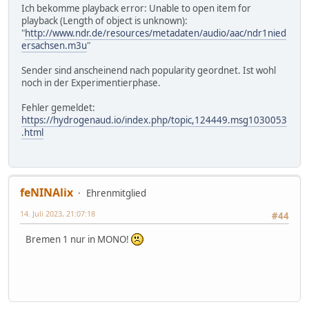
Ich bekomme playback error: Unable to open item for
playback (Length of object is unknown):
"
http://www.ndr.de/resources/metadaten/audio/aac/ndr1nied
ersachsen.m3u
"
Sender sind anscheinend nach popularity geordnet. Ist wohl
noch in der Experimentierphase.
Fehler gemeldet:
https://hydrogenaud.io/index.php/topic,124449.msg1030053
.html
feNINAlix
Ehrenmitglied
14. Juli 2023, 21:07:18
#44
Bremen 1 nur in MONO!