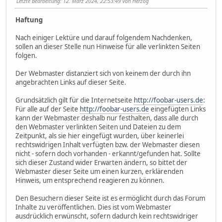
Letzte Bearbeitung
: 12. März 2024, 22:53:49 von Herzog
Haftung
Nach einiger Lektüre und darauf folgendem Nachdenken,
sollen an dieser Stelle nun Hinweise für alle verlinkten Seiten
folgen.
Der Webmaster distanziert sich von keinem der durch ihn
angebrachten Links auf dieser Seite.
Grundsätzlich gilt für die Internetseite
http://foobar-users.de
:
Für alle auf der Seite
http://foobar-users.de
eingefügten Links
kann der Webmaster deshalb nur festhalten, dass alle durch
den Webmaster verlinkten Seiten und Dateien zu dem
Zeitpunkt, als sie hier eingefügt wurden, über keinerlei
rechtswidrigen Inhalt verfügten bzw. der Webmaster diesen
nicht - sofern doch vorhanden - erkannt/gefunden hat. Sollte
sich dieser Zustand wider Erwarten ändern, so bittet der
Webmaster dieser Seite um einen kurzen, erklärenden
Hinweis, um entsprechend reagieren zu können.
Den Besuchern dieser Seite ist es ermöglicht durch das Forum
Inhalte zu veröffentlichen. Dies ist vom Webmaster
ausdrücklich erwünscht, sofern dadurch kein rechtswidriger