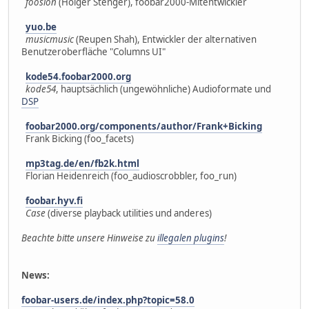
foosion
(Holger Stenger), foobar2000-Mitentwickler
yuo.be
musicmusic
(Reupen Shah), Entwickler der alternativen
Benutzeroberfläche "Columns UI"
kode54.foobar2000.org
kode54
, hauptsächlich (ungewöhnliche) Audioformate und
DSP
foobar2000.org/components/author/Frank+Bicking
Frank Bicking (foo_facets)
mp3tag.de/en/fb2k.html
Florian Heidenreich (foo_audioscrobbler, foo_run)
foobar.hyv.fi
Case
(diverse playback utilities und anderes)
Beachte bitte unsere Hinweise zu
illegalen plugins
!
News:
foobar-users.de/index.php?topic=58.0