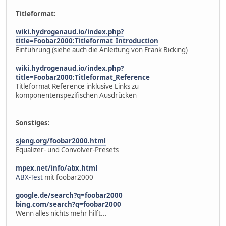
Titleformat:
wiki.hydrogenaud.io/index.php?
title=Foobar2000:Titleformat_Introduction
Einführung (siehe auch die Anleitung von Frank Bicking)
wiki.hydrogenaud.io/index.php?
title=Foobar2000:Titleformat_Reference
Titleformat Reference inklusive Links zu
komponentenspezifischen Ausdrücken
Sonstiges:
sjeng.org/foobar2000.html
Equalizer- und Convolver-Presets
mpex.net/info/abx.html
ABX-Test
mit foobar2000
google.de/search?q=foobar2000
bing.com/search?q=foobar2000
Wenn alles nichts mehr hilft...