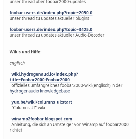
unser thread über foobar2000-updates
foobar-users.de/index.php?topic=2050.0
unser thread zu updates aktueller plugins
foobar-users.de/index.php?topic=3425.0
unser thread zu updates aktueller Audio-Decoder
Wikis und Hilfe:
englisch
wiki.hydrogenaud.io/index.php?
title=Foobar2000:Foobar2000
offizielles umfangreiches foobar2000-wiki (englisch) in der
hydrogenaudio knowledgebase
yuo.be/wiki/columns_ui:start
"Columns UI"-wiki
winamp2foobar.blogspot.com
Anleitung, die sich an Umsteiger von Winamp auf foobar2000
richtet