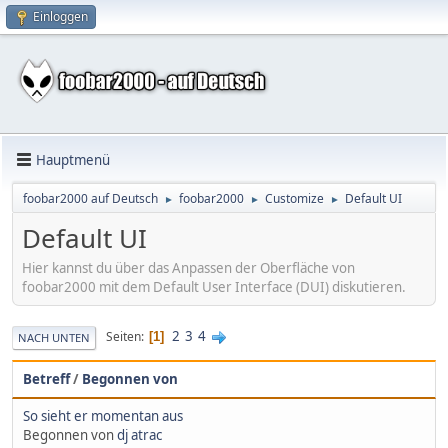
Einloggen
Hauptmenü
foobar2000 auf Deutsch
foobar2000
Customize
Default UI
►
►
►
Default UI
Hier kannst du über das Anpassen der Oberfläche von
foobar2000 mit dem Default User Interface (DUI) diskutieren.
2
3
4
Seiten
1
NACH UNTEN
Betreff
/
Begonnen von
So sieht er momentan aus
Begonnen von
dj atrac