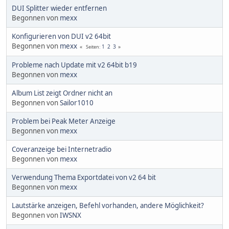
DUI Splitter wieder entfernen
Begonnen von
mexx
Konfigurieren von DUI v2 64bit
Begonnen von
mexx
1
2
3
Seiten
Probleme nach Update mit v2 64bit b19
Begonnen von
mexx
Album List zeigt Ordner nicht an
Begonnen von
Sailor1010
Problem bei Peak Meter Anzeige
Begonnen von
mexx
Coveranzeige bei Internetradio
Begonnen von
mexx
Verwendung Thema Exportdatei von v2 64 bit
Begonnen von
mexx
Lautstärke anzeigen, Befehl vorhanden, andere Möglichkeit?
Begonnen von
IWSNX