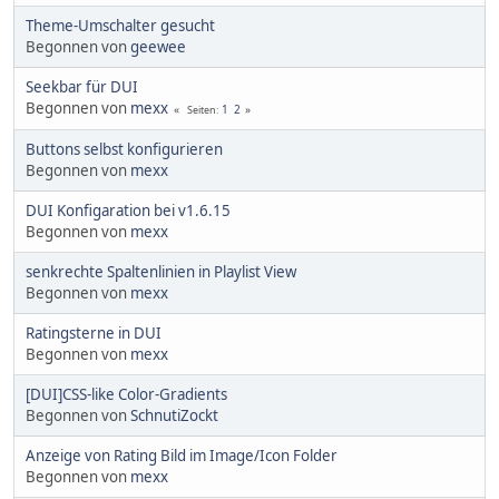
Theme-Umschalter gesucht
Begonnen von
geewee
Seekbar für DUI
Begonnen von
mexx
1
2
Seiten
Buttons selbst konfigurieren
Begonnen von
mexx
DUI Konfigaration bei v1.6.15
Begonnen von
mexx
senkrechte Spaltenlinien in Playlist View
Begonnen von
mexx
Ratingsterne in DUI
Begonnen von
mexx
[DUI]CSS-like Color-Gradients
Begonnen von
SchnutiZockt
Anzeige von Rating Bild im Image/Icon Folder
Begonnen von
mexx