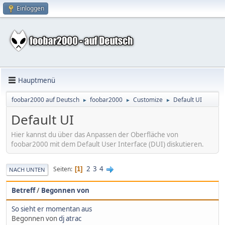
Einloggen
Hauptmenü
foobar2000 auf Deutsch
foobar2000
Customize
Default UI
►
►
►
Default UI
Hier kannst du über das Anpassen der Oberfläche von
foobar2000 mit dem Default User Interface (DUI) diskutieren.
2
3
4
Seiten
1
NACH UNTEN
Betreff
/
Begonnen von
So sieht er momentan aus
Begonnen von
dj atrac