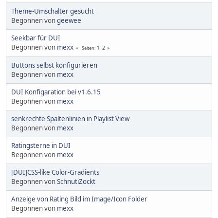
Theme-Umschalter gesucht
Begonnen von
geewee
Seekbar für DUI
Begonnen von
mexx
1
2
Seiten
Buttons selbst konfigurieren
Begonnen von
mexx
DUI Konfigaration bei v1.6.15
Begonnen von
mexx
senkrechte Spaltenlinien in Playlist View
Begonnen von
mexx
Ratingsterne in DUI
Begonnen von
mexx
[DUI]CSS-like Color-Gradients
Begonnen von
SchnutiZockt
Anzeige von Rating Bild im Image/Icon Folder
Begonnen von
mexx