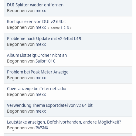
DUI Splitter wieder entfernen
Begonnen von
mexx
Konfigurieren von DUI v2 64bit
Begonnen von
mexx
1
2
3
Seiten
Probleme nach Update mit v2 64bit b19
Begonnen von
mexx
Album List zeigt Ordner nicht an
Begonnen von
Sailor1010
Problem bei Peak Meter Anzeige
Begonnen von
mexx
Coveranzeige bei Internetradio
Begonnen von
mexx
Verwendung Thema Exportdatei von v2 64 bit
Begonnen von
mexx
Lautstärke anzeigen, Befehl vorhanden, andere Möglichkeit?
Begonnen von
IWSNX